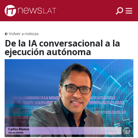
Skip to content
PANAMÁ
COLOMBIA
Volver a noticias
VENEZUELA
De la IA conversacional a la
ejecución autónoma
ECUADOR
PERÚ
CHILE
ARGENTINA
MÉXICO