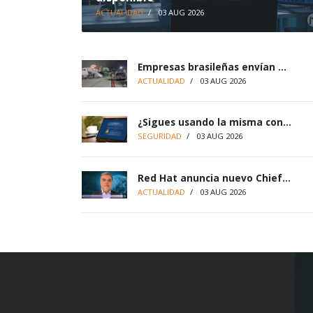
ACTUALIDAD
/
03 AUG 2026
Empresas brasileñas envían ...
ACTUALIDAD
/
03 AUG 2026
¿Sigues usando la misma con...
SEGURIDAD
/
03 AUG 2026
Red Hat anuncia nuevo Chief...
ACTUALIDAD
/
03 AUG 2026