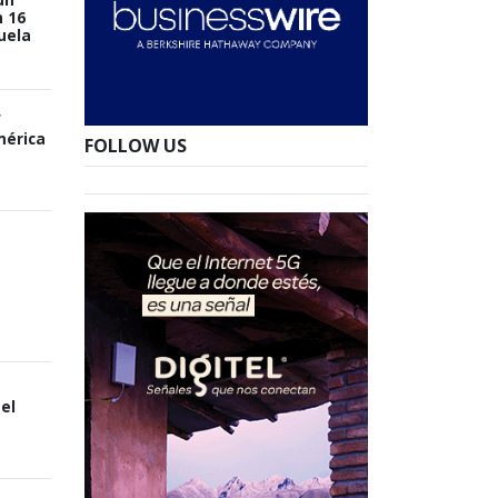
 16
uela
f
mérica
FOLLOW US
el