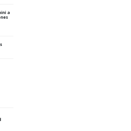
ini a
ones
s
d