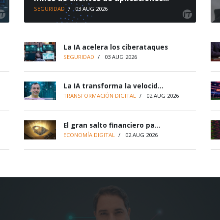
SEGURIDAD
/
03 AUG 2026
La IA acelera los ciberataques
SEGURIDAD
/
03 AUG 2026
La IA transforma la velocid...
TRANSFORMACIÓN DIGITAL
/
02 AUG 2026
El gran salto financiero pa...
ECONOMÍA DIGITAL
/
02 AUG 2026