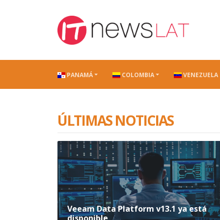
Skip to content
PANAMÁ
COLOMBIA
VENEZUELA
ÚLTIMAS NOTICIAS
Veeam Data Platform v13.1 ya está
disponible