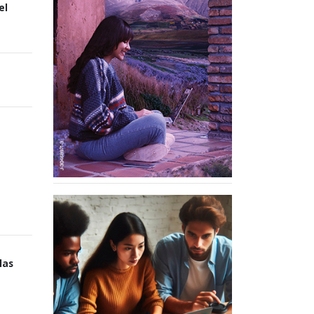
el
las