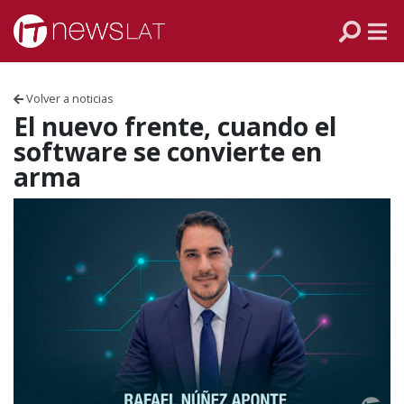
Skip to content
PANAMÁ
COLOMBIA
Volver a noticias
VENEZUELA
El nuevo frente, cuando el
software se convierte en
ECUADOR
arma
PERÚ
CHILE
ARGENTINA
MÉXICO