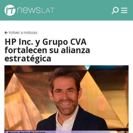
Skip to content
PANAMÁ
COLOMBIA
Volver a noticias
VENEZUELA
HP Inc. y Grupo CVA
fortalecen su alianza
ECUADOR
estratégica
PERÚ
CHILE
ARGENTINA
MÉXICO