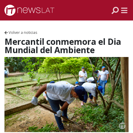
Skip to content
PANAMÁ
COLOMBIA
Volver a noticias
VENEZUELA
Mercantil conmemora el Dia
Mundial del Ambiente
ECUADOR
PERÚ
CHILE
ARGENTINA
MÉXICO