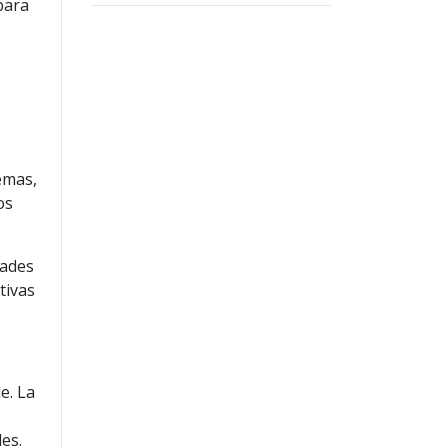
para
temas,
os
dades
tivas
e. La
es.