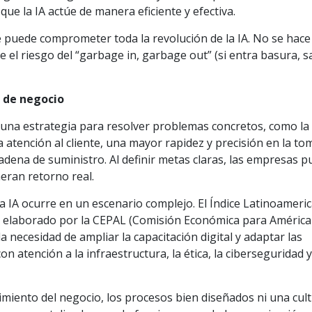
ue la IA actúe de manera eficiente y efectiva.
e puede comprometer toda la revolución de la IA. No se hace
re el riesgo del “garbage in, garbage out” (si entra basura, s
s de negocio
 una estrategia para resolver problemas concretos, como la
a atención al cliente, una mayor rapidez y precisión en la to
cadena de suministro. Al definir metas claras, las empresas 
eran retorno real.
a IA ocurre en un escenario complejo. El Índice Latinoameri
2025, elaborado por la CEPAL (Comisión Económica para América
la necesidad de ampliar la capacitación digital y adaptar las
con atención a la infraestructura, la ética, la ciberseguridad y
nocimiento del negocio, los procesos bien diseñados ni una cul