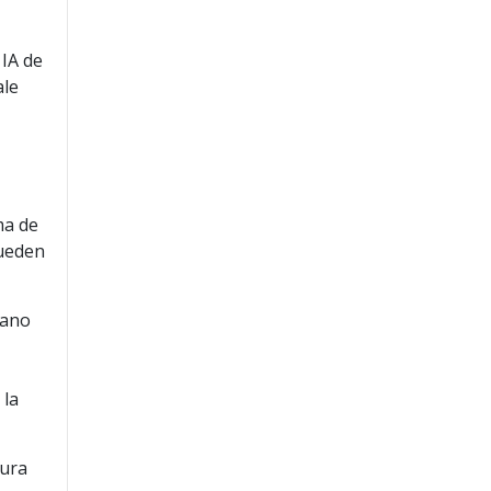
 IA de
ale
ma de
pueden
cano
 la
tura