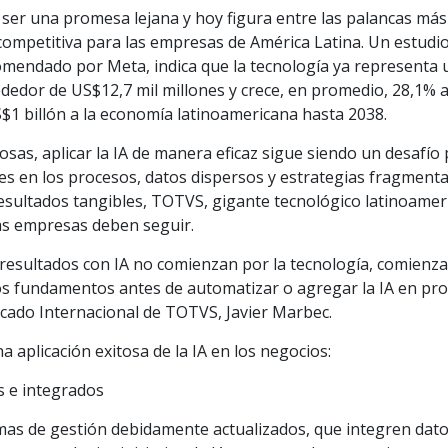
 de ser una promesa lejana y hoy figura entre las palancas más
 competitiva para las empresas de América Latina. Un estudi
omendado por Meta, indica que la tecnología ya representa 
dedor de US$12,7 mil millones y crece, en promedio, 28,1% a
$1 billón a la economía latinoamericana hasta 2038.
osas, aplicar la IA de manera eficaz sigue siendo un desafío
es en los procesos, datos dispersos y estrategias fragmenta
resultados tangibles, TOTVS, gigante tecnológico latinoamer
las empresas deben seguir.
resultados con IA no comienzan por la tecnología, comienz
 los fundamentos antes de automatizar o agregar la IA en pr
ercado Internacional de TOTVS, Javier Marbec.
aplicación exitosa de la IA en los negocios:
s e integrados
emas de gestión debidamente actualizados, que integren dato