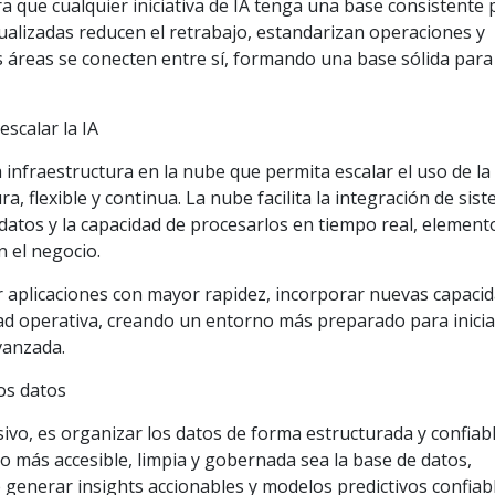
a que cualquier iniciativa de IA tenga una base consistente 
ualizadas reducen el retrabajo, estandarizan operaciones y
s áreas se conecten entre sí, formando una base sólida para
escalar la IA
infraestructura en la nube que permita escalar el uso de la
ura, flexible y continua. La nube facilita la integración de sis
datos y la capacidad de procesarlos en tiempo real, element
n el negocio.
r aplicaciones con mayor rapidez, incorporar nuevas capaci
dad operativa, creando un entorno más preparado para inicia
vanzada.
os datos
isivo, es organizar los datos de forma estructurada y confiabl
o más accesible, limpia y gobernada sea la base de datos,
 generar insights accionables y modelos predictivos confiabl