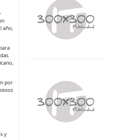
o
un
l año,
 para
das.
icano,
an por
ocesos
s y