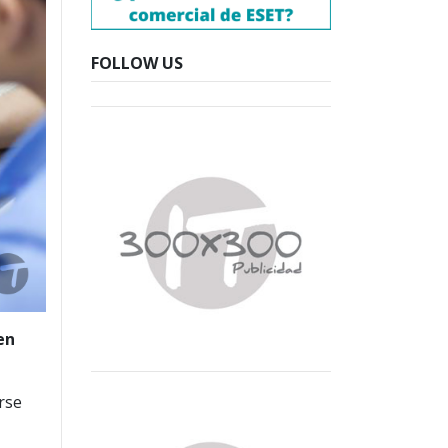
FOLLOW US
en
rse