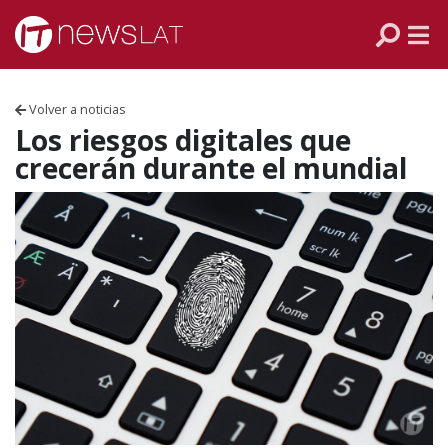
Skip to content
PANAMÁ
COLOMBIA
Volver a noticias
VENEZUELA
Los riesgos digitales que
crecerán durante el mundial
ECUADOR
PERÚ
CHILE
ARGENTINA
MÉXICO