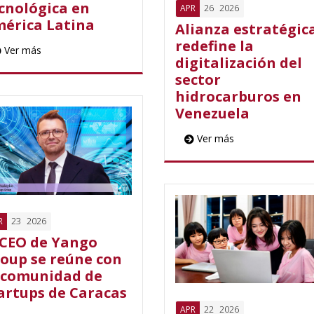
cnológica en
26
2026
APR
érica Latina
Alianza estratégic
redefine la
Ver más
digitalización del
sector
hidrocarburos en
Venezuela
Ver más
23
2026
R
 CEO de Yango
oup se reúne con
 comunidad de
artups de Caracas
22
2026
APR