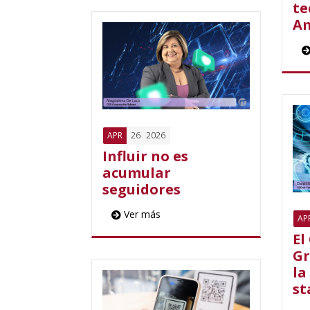
te
Am
26
2026
APR
Influir no es
acumular
seguidores
Ver más
AP
El
Gr
la
st