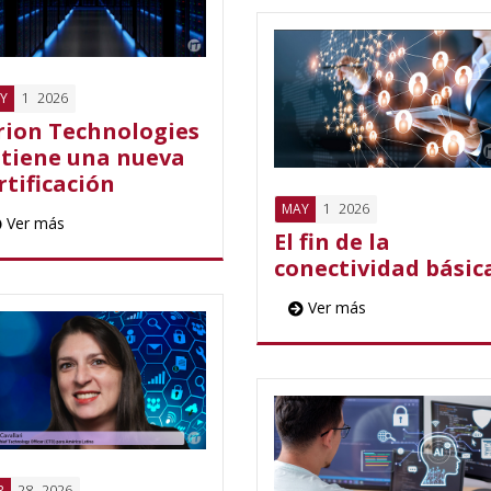
1
2026
Y
rion Technologies
tiene una nueva
rtificación
1
2026
MAY
Ver más
El fin de la
conectividad básic
Ver más
28
2026
R