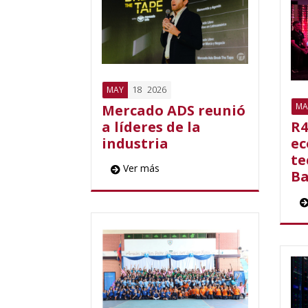
18
2026
MAY
MA
Mercado ADS reunió
a líderes de la
R4
industria
ec
te
Ver más
Ba