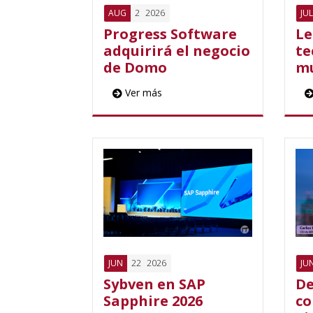
2
2026
AUG
JUL
Progress Software
Le
adquirirá el negocio
te
de Domo
mu
Ver más
22
2026
JUN
JU
Sybven en SAP
De
Sapphire 2026
co