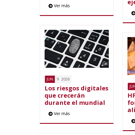
ej
Ver más
9
2026
JUN
JU
Los riesgos digitales
que crecerán
HP
durante el mundial
fo
al
Ver más