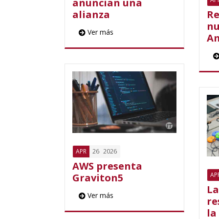
anuncian una
alianza
Re
nu
Ver más
Am
26
2026
APR
AWS presenta
AP
Graviton5
La
Ver más
re
la