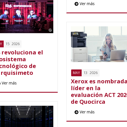
Ver más
15
2026
Y
 revoluciona el
osistema
cnológico de
rquisimeto
13
2026
MAY
Xerox es nombrad
Ver más
líder en la
evaluación ACT 202
de Quocirca
Ver más