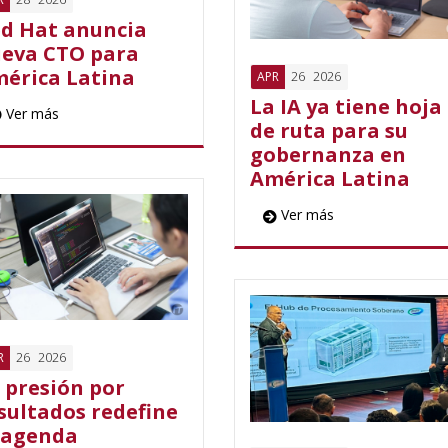
d Hat anuncia
eva CTO para
érica Latina
26
2026
APR
La IA ya tiene hoja
Ver más
de ruta para su
gobernanza en
América Latina
Ver más
26
2026
R
 presión por
sultados redefine
 agenda