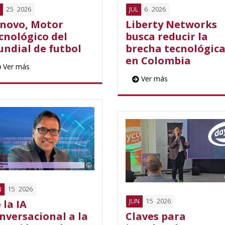
25
2026
6
2026
JUL
novo, Motor
Liberty Networks
cnológico del
busca reducir la
ndial de futbol
brecha tecnológic
en Colombia
Ver más
Ver más
15
2026
N
15
2026
JUN
 la IA
nversacional a la
Claves para