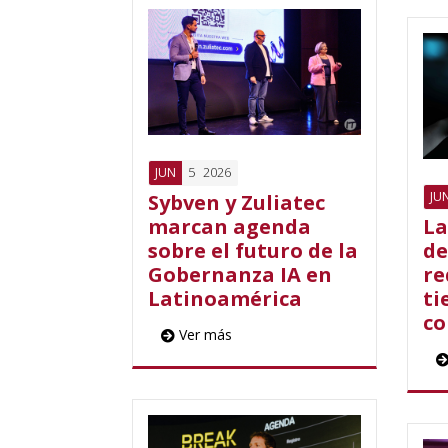
5
2026
JUN
JU
Sybven y Zuliatec
marcan agenda
La
sobre el futuro de la
de
Gobernanza IA en
re
Latinoamérica
ti
co
Ver más