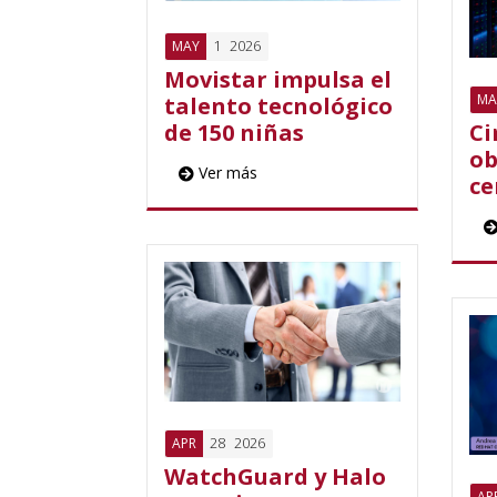
1
2026
MAY
Movistar impulsa el
MA
talento tecnológico
de 150 niñas
Ci
ob
Ver más
ce
28
2026
APR
WatchGuard y Halo
AP