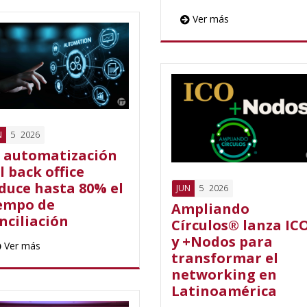
Ver más
5
2026
N
 automatización
l back office
duce hasta 80% el
5
2026
JUN
empo de
Ampliando
nciliación
Círculos® lanza IC
y +Nodos para
Ver más
transformar el
networking en
Latinoamérica