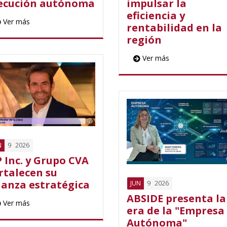
ecución autónoma
impulsar la
eficiencia y
Ver más
rentabilidad en la
región
Ver más
9
2026
N
 Inc. y Grupo CVA
rtalecen su
ianza estratégica
9
2026
JUN
ABSIDE presenta la
Ver más
era de la "Empresa
Autónoma"