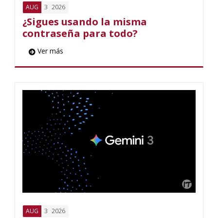
3
2026
AUG
¿Sigues usando la misma
contraseña para todo?
Ver más
3
2026
AUG