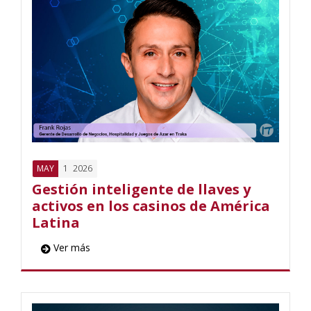
1
2026
MAY
Gestión inteligente de llaves y
activos en los casinos de América
Latina
Ver más