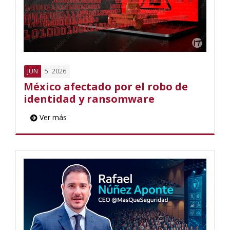
5
2026
JUN
México afectado por el robo de
identidad y ransomware
Ver más