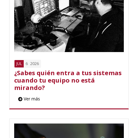
6
2026
JUL
¿Sabes quién entra a tus sistemas
cuando tu equipo no está
mirando?
Ver más