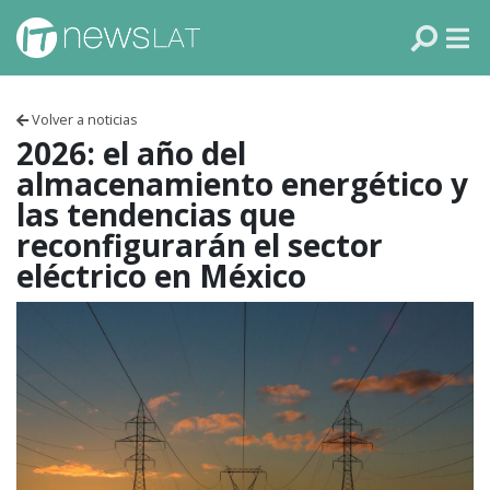
Skip to content
PANAMÁ
COLOMBIA
Volver a noticias
VENEZUELA
2026: el año del
almacenamiento energético y
ECUADOR
las tendencias que
reconfigurarán el sector
PERÚ
eléctrico en México
CHILE
ARGENTINA
MÉXICO