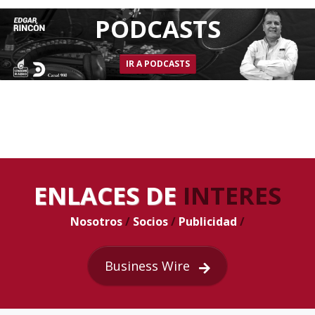
PODCASTS
IR A PODCASTS
ENLACES DE
INTERES
Nosotros
/
Socios
/
Publicidad
/
Business Wire