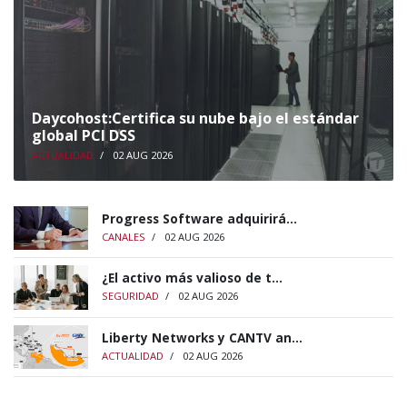
Daycohost:Certifica su nube bajo el estándar
global PCI DSS
ACTUALIDAD
/
02 AUG 2026
Progress Software adquirirá...
CANALES
/
02 AUG 2026
¿El activo más valioso de t...
SEGURIDAD
/
02 AUG 2026
Liberty Networks y CANTV an...
ACTUALIDAD
/
02 AUG 2026