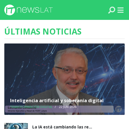
Skip to content
PANAMÁ
COLOMBIA
ÚLTIMAS NOTICIAS
VENEZUELA
ECUADOR
PERÚ
CHILE
ARGENTINA
Inteligencia artificial y soberanía digital
TRANSFORMACIÓN DIGITAL
/
22 JUN 2026
MÉXICO
La IA está cambiando las re...