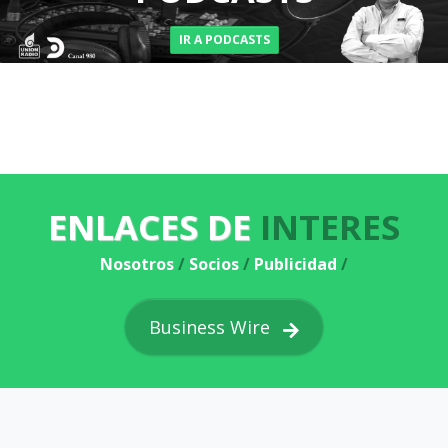
IR A PODCASTS
ENLACES DE
INTERES
Nosotros
/
Socios
/
Publicidad
/
Business Wire