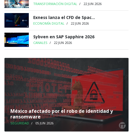
TRANSFORMACIÓN DIGITAL
/
22 JUN 2026
Exness lanza el CFD de Spac...
ECONOMÍA DIGITAL
/
22 JUN 2026
Sybven en SAP Sapphire 2026
CANALES
/
22 JUN 2026
México afectado por el robo de identidad y
ransomware
SEGURIDAD
/
05 JUN 2026