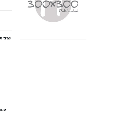
X tras
icio