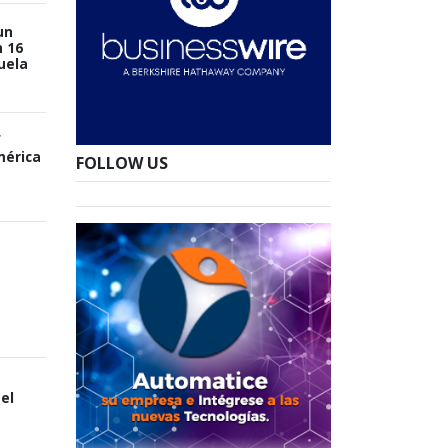
un
 16
uela
f
mérica
FOLLOW US
el