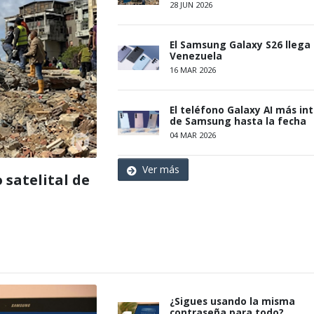
28 JUN 2026
El Samsung Galaxy S26 llega
Venezuela
16 MAR 2026
El teléfono Galaxy AI más int
de Samsung hasta la fecha
04 MAR 2026
Ver más
 satelital de
¿Sigues usando la misma
contraseña para todo?