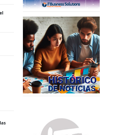
el
las