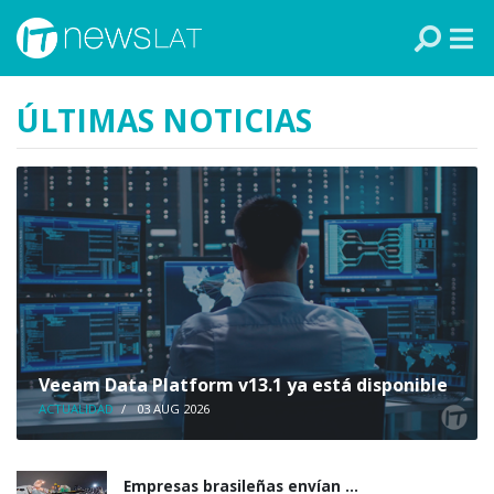
Skip to content
PANAMÁ
COLOMBIA
ÚLTIMAS NOTICIAS
VENEZUELA
ECUADOR
PERÚ
CHILE
ARGENTINA
Veeam Data Platform v13.1 ya está disponible
ACTUALIDAD
/
03 AUG 2026
MÉXICO
Empresas brasileñas envían ...