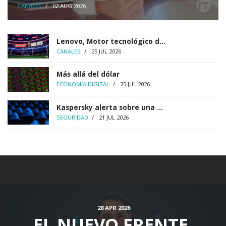
CANALES
/
02 AUG 2026
Lenovo, Motor tecnológico d...
CANALES
/
25 JUL 2026
Más allá del dólar
ECONOMÍA DIGITAL
/
25 JUL 2026
Kaspersky alerta sobre una ...
SEGURIDAD
/
21 JUL 2026
28 APR 2026
EL NUEVO FRENTE,