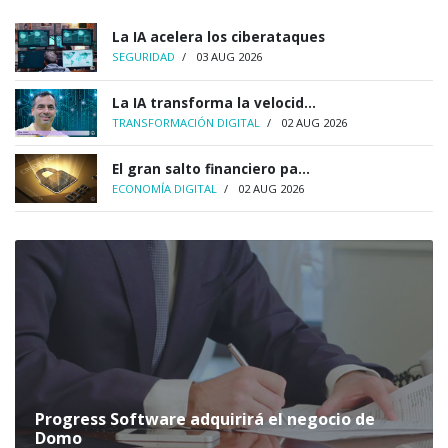
La IA acelera los ciberataques
SEGURIDAD
/
03 AUG 2026
La IA transforma la velocid...
TRANSFORMACIÓN DIGITAL
/
02 AUG 2026
El gran salto financiero pa...
ECONOMÍA DIGITAL
/
02 AUG 2026
Progress Software adquirirá el negocio de
Domo