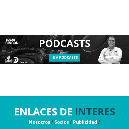
PODCASTS
IR A PODCASTS
ENLACES DE
INTERES
Nosotros
/
Socios
/
Publicidad
/