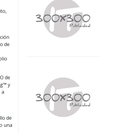
to,
ación
go de
plio
RO de
ng™ y
 a
llo de
mo una