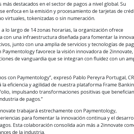
 más destacados en el sector de pagos a nivel global. Su
se enfoca en la emisión y procesamiento de tarjetas de crédi
mo virtuales, tokenizadas o sin numeración.
a lo largo de 14 zonas horarias, la organización ofrece
la con una infraestructura diseñada para fomentar la innov
tivos, junto con una amplia de servicios y tecnologías de pa
n Paymentology favorece la visión innovadora de 2innovate,
ciones de vanguardia que se integran con fluidez con un am
os con Paymentology”, expresó Pablo Pereyra Portugal, C
á la eficiencia y agilidad de nuestra plataforma Frame Banki
folio, impulsando transformaciones positivas que benefician
industria de pagos.”
innovate trabajará estrechamente con Paymentology,
riencias para fomentar la innovación continua y el desarro
agos. Esta colaboración consolida aún más a 2innovate co
nces de la industria.