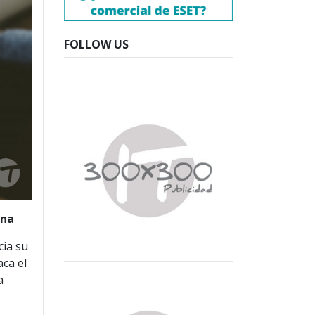
FOLLOW US
ina
cia su
aca el
a