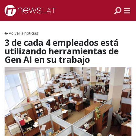
Skip to content
PANAMÁ
COLOMBIA
Volver a noticias
VENEZUELA
3 de cada 4 empleados está
utilizando herramientas de
ECUADOR
Gen AI en su trabajo
PERÚ
CHILE
ARGENTINA
MÉXICO