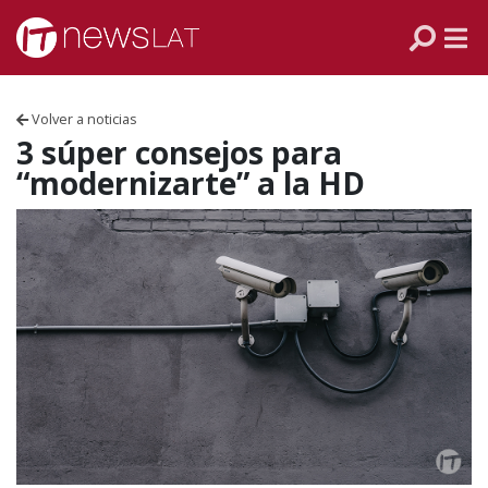
Skip to content
PANAMÁ
COLOMBIA
Volver a noticias
VENEZUELA
3 súper consejos para
“modernizarte” a la HD
ECUADOR
PERÚ
CHILE
ARGENTINA
MÉXICO