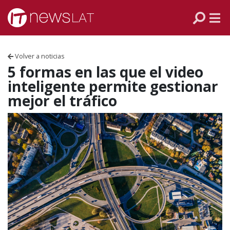
Skip to content
PANAMÁ
COLOMBIA
Volver a noticias
VENEZUELA
5 formas en las que el video
inteligente permite gestionar
ECUADOR
mejor el tráfico
PERÚ
CHILE
ARGENTINA
MÉXICO