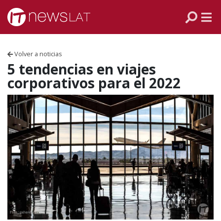
Skip to content
PANAMÁ
COLOMBIA
Volver a noticias
VENEZUELA
5 tendencias en viajes
corporativos para el 2022
ECUADOR
PERÚ
CHILE
ARGENTINA
MÉXICO