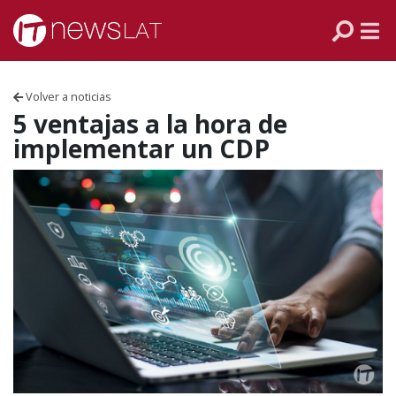
Skip to content
PANAMÁ
COLOMBIA
Volver a noticias
VENEZUELA
5 ventajas a la hora de
implementar un CDP
ECUADOR
PERÚ
CHILE
ARGENTINA
MÉXICO