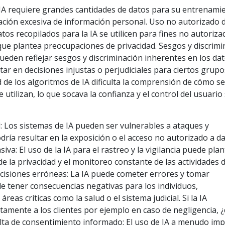
 IA requiere grandes cantidades de datos para su entrenami
lación excesiva de información personal. Uso no autorizado 
datos recopilados para la IA se utilicen para fines no autoriz
o que plantea preocupaciones de privacidad. Sesgos y discrim
pueden reflejar sesgos y discriminación inherentes en los da
ar en decisiones injustas o perjudiciales para ciertos grupo
d de los algoritmos de IA dificulta la comprensión de cómo s
 utilizan, lo que socava la confianza y el control del usuario
: Los sistemas de IA pueden ser vulnerables a ataques y
dría resultar en la exposición o el acceso no autorizado a d
iva: El uso de la IA para el rastreo y la vigilancia puede pla
e la privacidad y el monitoreo constante de las actividades d
ecisiones erróneas: La IA puede cometer errores y tomar
de tener consecuencias negativas para los individuos,
reas críticas como la salud o el sistema judicial. Si la IA
ctamente a los clientes por ejemplo en caso de negligencia, 
lta de consentimiento informado: El uso de IA a menudo impl