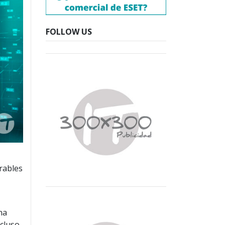
FOLLOW US
rables
na
ncluso