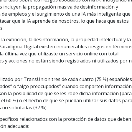
gos incluyen la propagación masiva de desinformación y
 de empleos y el surgimiento de una IA más inteligente que 
acar que la IA aprende de nosotros, lo que hace que estos
s.
extinción, la desinformación, la propiedad intelectual y la 
radigma Digital existen innumerables riesgos en término
a última vez que utilizaste un servicio online con total
os y acciones no están siendo registrados ni utilizados por n
alizado por TransUnion tres de cada cuatro (75 %) españole
pados” o “algo preocupados” cuando comparten información
on la posibilidad de que se les robe dicha información (para
ra el 60 %) o el hecho de que se puedan utilizar sus datos par
no solicitadas (37 %).
pecíficos relacionados con la protección de datos que deben
ión adecuada: