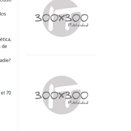
los
ética,
s de
adie?
s
 el 70
a