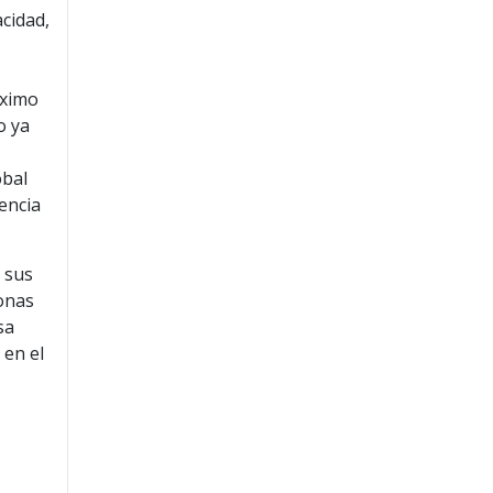
cidad,
áximo
o ya
n
obal
encia
 sus
sonas
sa
 en el