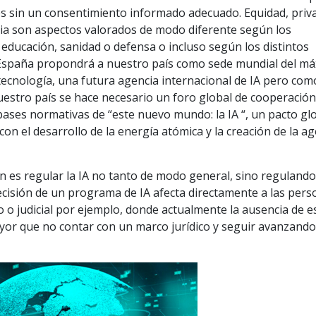
 sin un consentimiento informado adecuado. Equidad, priva
cia son aspectos valorados de modo diferente según los
educación, sanidad o defensa o incluso según los distintos
e España propondrá a nuestro país como sede mundial del m
tecnología, una futura agencia internacional de IA pero com
estro país se hace necesario un foro global de cooperació
s bases normativas de “este nuevo mundo: la IA “, un pacto gl
on el desarrollo de la energía atómica y la creación de la ag
n es regular la IA no tanto de modo general, sino regulando
ecisión de un programa de IA afecta directamente a las per
o o judicial por ejemplo, donde actualmente la ausencia de e
or que no contar con un marco jurídico y seguir avanzando