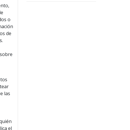
ento,
de
ados o
inación
tos de
s.
e
 sobre
atos
ntear
e las
¿quién
ica el