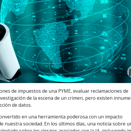
ciones de impuestos de una PYME, evaluar reclamaciones de
estigación de la escena de un crimen, pero existen innume
cción de datos.
 ha convertido en una herramienta poderosa con un impacto
de nuestra sociedad. En los últimos días, una noticia sobre u
alertado sobre los riesgos asociados con la IA, incluyendo i