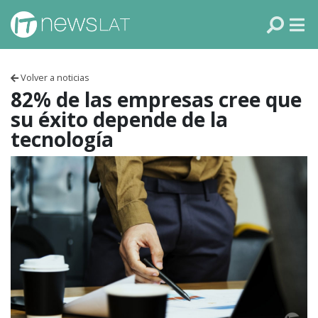
Skip to content
PANAMÁ
COLOMBIA
Volver a noticias
VENEZUELA
82% de las empresas cree que
su éxito depende de la
ECUADOR
tecnología
PERÚ
CHILE
ARGENTINA
MÉXICO