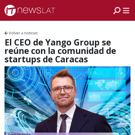
Skip to content
PANAMÁ
COLOMBIA
Volver a noticias
VENEZUELA
El CEO de Yango Group se
reúne con la comunidad de
ECUADOR
startups de Caracas
PERÚ
CHILE
ARGENTINA
MÉXICO