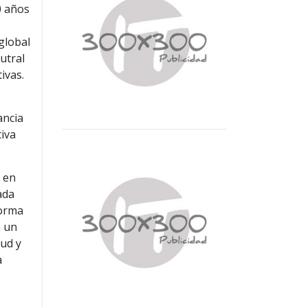
0 años
global
utral
ivas.
ancia
tiva
n en
ada
forma
n un
oud y
a