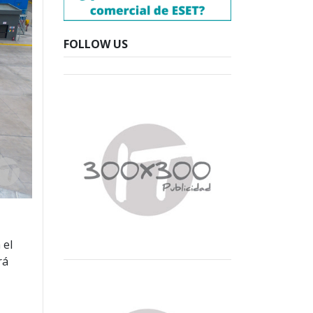
FOLLOW US
 el
rá