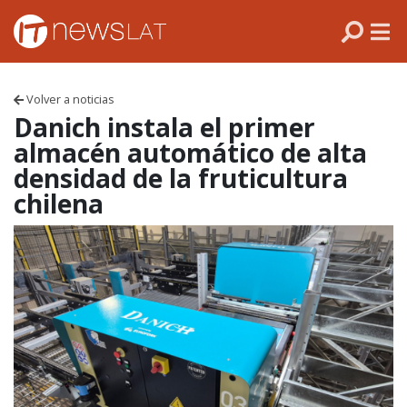
Skip to content
PANAMÁ
COLOMBIA
Volver a noticias
VENEZUELA
Danich instala el primer
almacén automático de alta
ECUADOR
densidad de la fruticultura
chilena
PERÚ
CHILE
ARGENTINA
MÉXICO