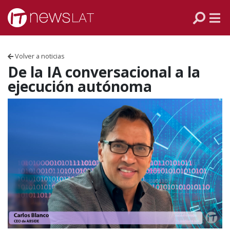
Skip to content
PANAMÁ
COLOMBIA
Volver a noticias
VENEZUELA
De la IA conversacional a la
ejecución autónoma
ECUADOR
PERÚ
CHILE
ARGENTINA
MÉXICO