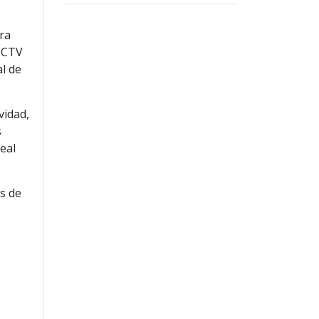
bra
RECTV
al de
vidad,
s
eal
es de