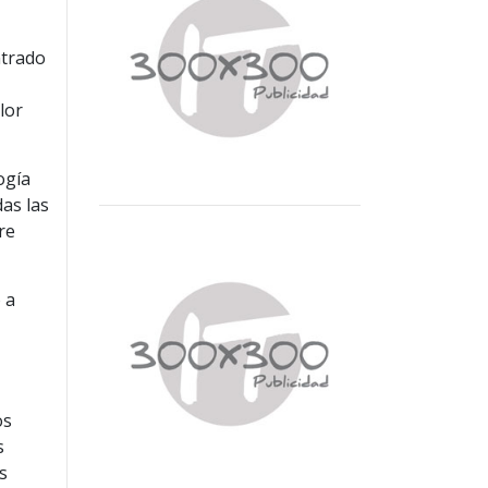
ntrado
lor
ogía
das las
re
 a
os
s
s