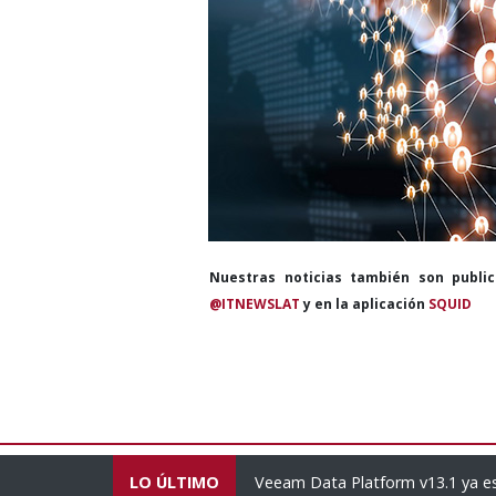
Nuestras noticias también son publi
@ITNEWSLAT
y en la aplicación
SQUID
orte de América Latina
LO ÚLTIMO
Veeam Data Platform v13.1 ya es