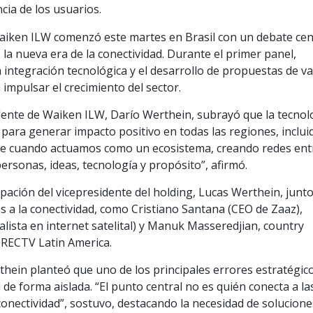
cia de los usuarios.
 Waiken ILW comenzó este martes en Brasil con un debate ce
 la nueva era de la conectividad. Durante el primer panel,
a integración tecnológica y el desarrollo de propuestas de va
mpulsar el crecimiento del sector.
idente de Waiken ILW, Darío Werthein, subrayó que la tecnol
para generar impacto positivo en todas las regiones, inclui
ece cuando actuamos como un ecosistema, creando redes ent
rsonas, ideas, tecnología y propósito”, afirmó.
ipación del vicepresidente del holding, Lucas Werthein, junto
 a la conectividad, como Cristiano Santana (CEO de Zaaz),
alista en internet satelital) y Manuk Masseredjian, country
IRECTV Latin America.
thein planteó que uno de los principales errores estratégic
 de forma aislada. “El punto central no es quién conecta a la
conectividad”, sostuvo, destacando la necesidad de solucione