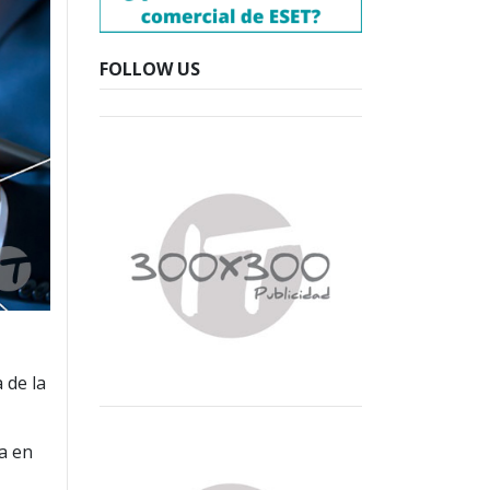
FOLLOW US
 de la
za en