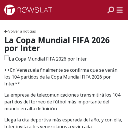
Skip to content
PANAMÁ
COLOMBIA
Volver a noticias
VENEZUELA
La Copa Mundial FIFA 2026
por Inter
ECUADOR
PERÚ
++En Venezuela finalmente se confirma que se verán
los 104 partidos de la Copa Mundial FIFA 2026 por
CHILE
Inter**
La empresa de telecomunicaciones transmitirá los 104
ARGENTINA
partidos del torneo de fútbol más importante del
mundo en alta definición
MÉXICO
Llega la cita deportiva más esperada del año, y con ella,
Inter invita a los venezolanos a vivir cada