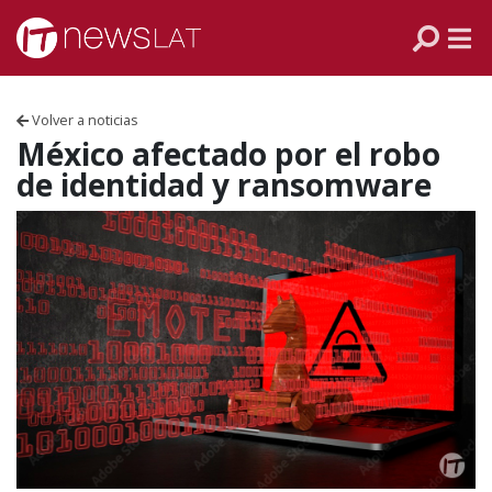
Skip to content
PANAMÁ
COLOMBIA
Volver a noticias
VENEZUELA
México afectado por el robo
de identidad y ransomware
ECUADOR
PERÚ
CHILE
ARGENTINA
MÉXICO