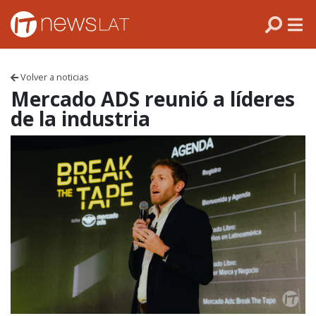
Skip to content
PANAMÁ
COLOMBIA
Volver a noticias
VENEZUELA
Mercado ADS reunió a líderes
de la industria
ECUADOR
PERÚ
CHILE
ARGENTINA
MÉXICO