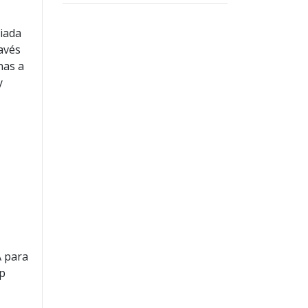
iada
ravés
nas a
y
A para
mp