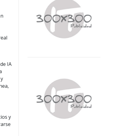
en
real
 de IA
a
 y
nea,
ios y
rarse