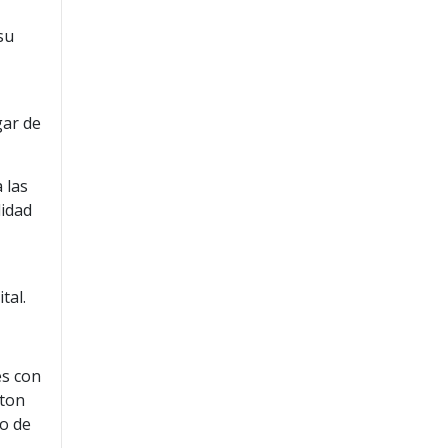
su
gar de
 las
lidad
tal.
es con
rton
do de