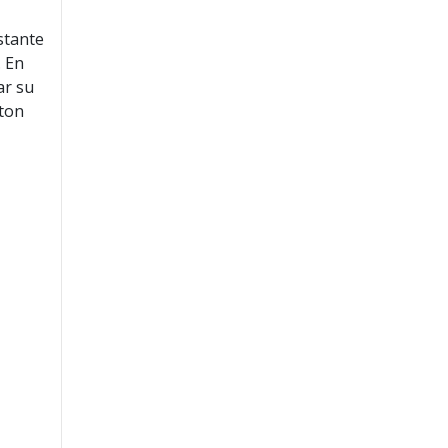
stante
. En
ar su
rton