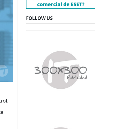
FOLLOW US
rol.
te