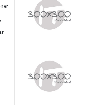
en en
a.
es”,
e
a