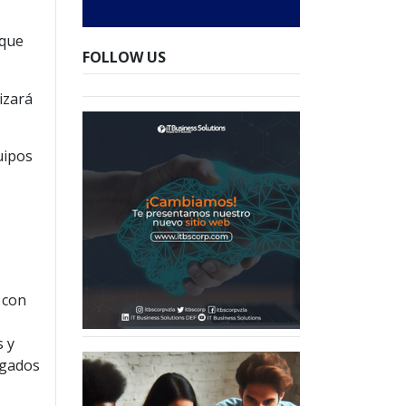
 que
FOLLOW US
izará
uipos
o
 con
s y
lgados