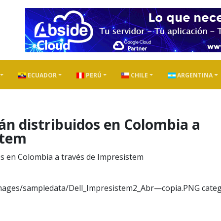
ECUADOR
PERÚ
CHILE
ARGENTINA
rán distribuidos en Colombia a
stem
images/sampledata/Dell_Impresistem2_Abr—copia.PNG categ