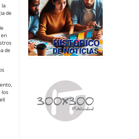
 la
ia de
de
 en
estros
ea de
os
iento,
 los
ell