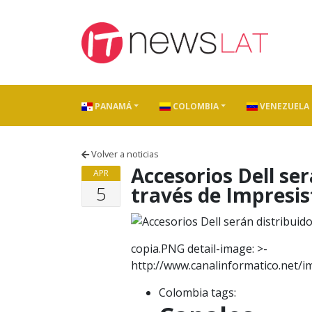
Skip to content
PANAMÁ
COLOMBIA
VENEZUELA
Volver a noticias
Accesorios Dell se
APR
5
través de Impresi
copia.PNG detail-image: >-
http://www.canalinformatico.net/
Colombia tags: