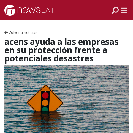
Skip to content
PANAMÁ
COLOMBIA
Volver a noticias
VENEZUELA
acens ayuda a las empresas
en su protección frente a
ECUADOR
potenciales desastres
PERÚ
CHILE
ARGENTINA
MÉXICO