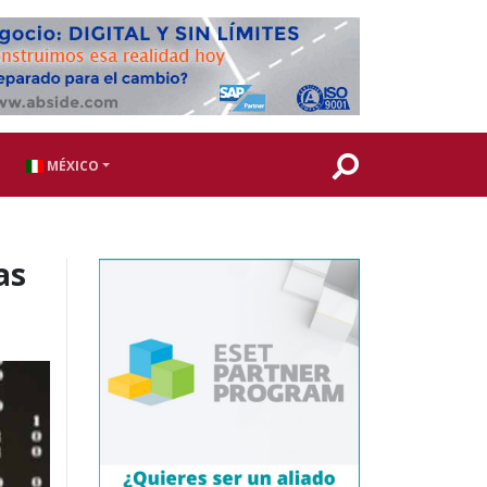
MÉXICO
as