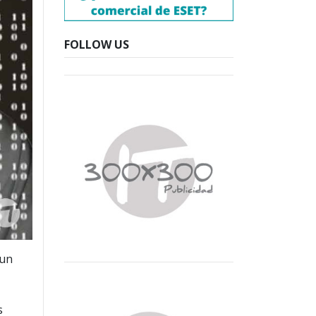
FOLLOW US
 un
s