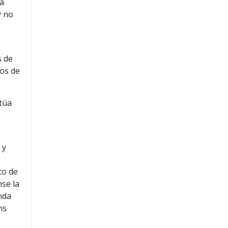
na
y no
s de
los de
itúa
 y
to de
nse la
nda
ms