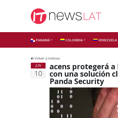
Skip to content
PANAMÁ
COLOMBIA
VENEZUELA
Volver a noticias
acens protegerá a
JUN
10
con una solución c
Panda Security