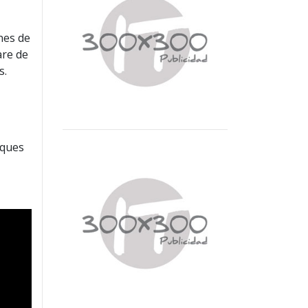
nes de
are de
s.
aques