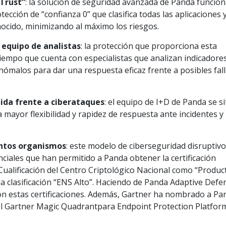
Trust”
: la solución de seguridad avanzada de Panda funcio
cción de “confianza 0” que clasifica todas las aplicaciones 
ocido, minimizando al máximo los riesgos.
equipo de analistas
: la protección que proporciona esta
tiempo que cuenta con especialistas que analizan indicadore
nómalos para dar una respuesta eficaz frente a posibles fal
pida frente a ciberataques
: el equipo de I+D de Panda se s
mayor flexibilidad y rapidez de respuesta ante incidentes y
tintos organismos
: este modelo de ciberseguridad disruptivo
enciales que han permitido a Panda obtener la certificación
Cualificación del Centro Criptológico Nacional como “Produc
 la clasificación “ENS Alto”. Haciendo de Panda Adaptive Defe
on estas certificaciones. Además, Gartner ha nombrado a Pa
el Gartner Magic Quadrantpara Endpoint Protection Platfor