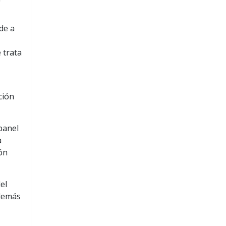
de a
 trata
ción
panel
a
ión
el
además