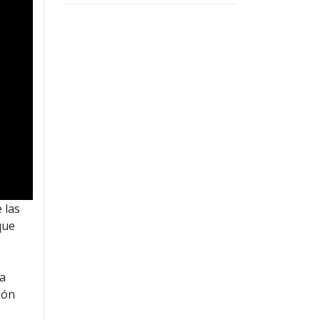
 las
que
la
ión