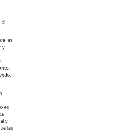
 El
de las
r y
e
n
anto,
vedo,
n
to es
ca
al y
ue las