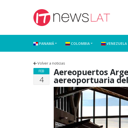
Skip to content
PANAMÁ
COLOMBIA
VENEZUELA
Volver a noticias
Aereopuertos Argen
FEB
4
aereoportuaria del