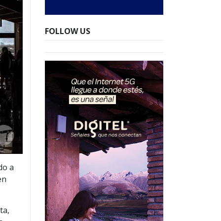
FOLLOW US
do a
en
ta,