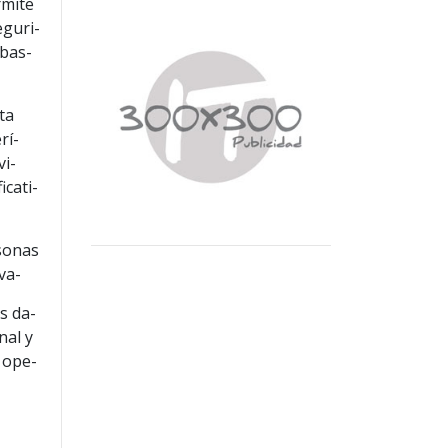
rmite
eguri-
ebas-
ta
rí-
vi-
icati-
sonas
va-
s da-
nal y
s ope-