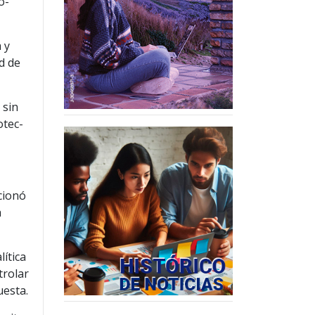
o-
 y
d de
 sin
otec-
cionó
a
lítica
trolar
uesta.