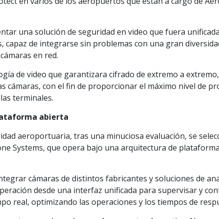
otect en varios de los aeropuertos que están a cargo de Aer
tar una solución de seguridad en video que fuera unificada
s, capaz de integrarse sin problemas con una gran diversida
y cámaras en red.
ogía de video que garantizara cifrado de extremo a extremo,
as cámaras, con el fin de proporcionar el máximo nivel de pr
 las terminales.
plataforma abierta
ridad aeroportuaria, tras una minuciosa evaluación, se selec
one Systems, que opera bajo una arquitectura de plataform
ntegrar cámaras de distintos fabricantes y soluciones de ana
operación desde una interfaz unificada para supervisar y con
mpo real, optimizando las operaciones y los tiempos de resp