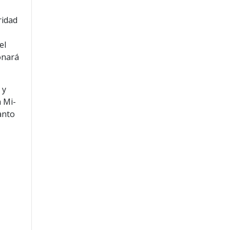
ridad
el
onará
 y
a Mi-
anto