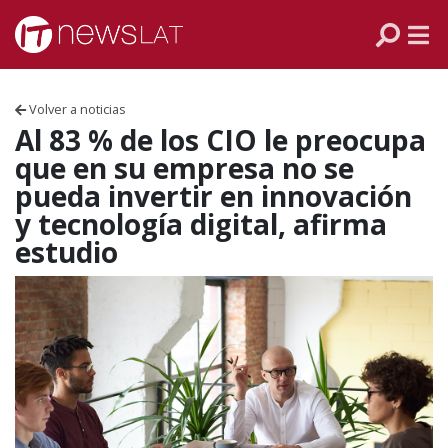
Skip to content
PANAMÁ
COLOMBIA
Volver a noticias
VENEZUELA
Al 83 % de los CIO le preocupa
que en su empresa no se
ECUADOR
pueda invertir en innovación
y tecnología digital, afirma
PERÚ
estudio
CHILE
ARGENTINA
MÉXICO