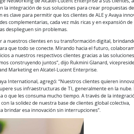
Age Networking de Alcatel-Lucent Enterprise a sus clientes,
la integración de sus soluciones para crear propuestas de
n es clave para permitir que los clientes de ALE y Avaya inn
ades complementarias, cada vez más ricas y en expansión de
las desplieguen sin problemas.
 a nuestros clientes en su transformación digital, brindand
para que todo se conecte. Mirando hacia el futuro, colabora
cios a nuestros respectivos clientes gracias a las solucione
amos construyendo juntos”, dijo Rukmini Glanard, vicepresid
 and Marketing en Alcatel-Lucent Enterprise.
aya International, agregó: “Nuestros clientes quieren innova
upere sus infraestructuras de TI, generalmente en la nube.
a o que les consuma mucho tiempo. A través de la integraci
 con la solidez de nuestra base de clientes global colectiva,
a brindar esa innovación sin interrupciones”.