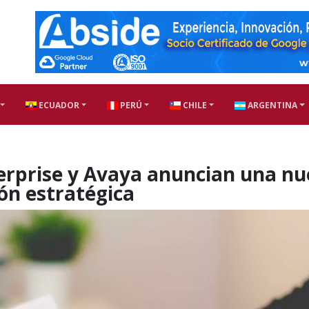
ECUADOR
PERÚ
CHILE
ARGENTINA
terprise y Avaya anuncian una n
ión estratégica