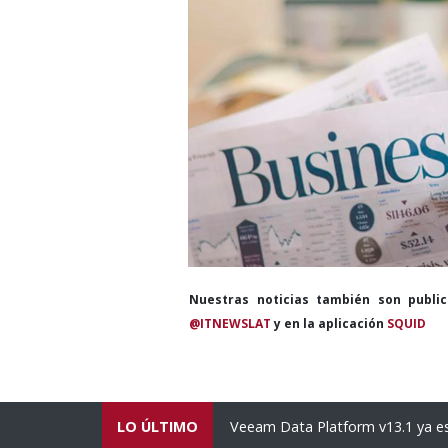
Nuestras noticias también son publi
@ITNEWSLAT
y en la aplicación
SQUID
orte de América Latina
LO ÚLTIMO
Veeam Data Platform v13.1 ya es