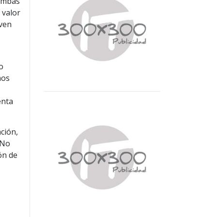
 ambas
 valor
oven
o
mos
s
enta
ción,
 No
ón de