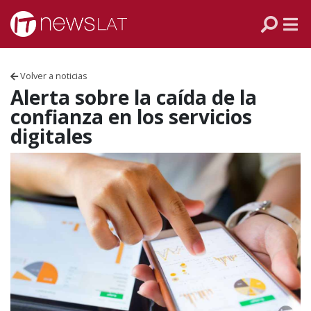
Skip to content
PANAMÁ
COLOMBIA
Volver a noticias
VENEZUELA
Alerta sobre la caída de la
confianza en los servicios
ECUADOR
digitales
PERÚ
CHILE
ARGENTINA
MÉXICO