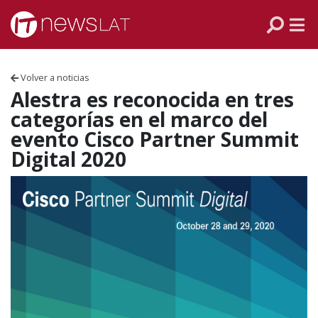
Skip to content
PANAMÁ
COLOMBIA
Volver a noticias
VENEZUELA
Alestra es reconocida en tres
categorías en el marco del
ECUADOR
evento Cisco Partner Summit
Digital 2020
PERÚ
CHILE
ARGENTINA
MÉXICO