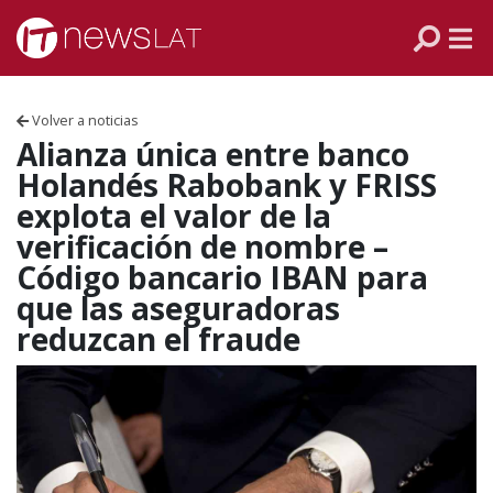
Skip to content
PANAMÁ
COLOMBIA
Volver a noticias
VENEZUELA
Alianza única entre banco
Holandés Rabobank y FRISS
ECUADOR
explota el valor de la
verificación de nombre –
PERÚ
Código bancario IBAN para
que las aseguradoras
CHILE
reduzcan el fraude
ARGENTINA
MÉXICO