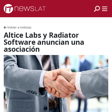
Skip to content
PANAMÁ
COLOMBIA
Volver a noticias
VENEZUELA
Altice Labs y Radiator
Software anuncian una
ECUADOR
asociación
PERÚ
CHILE
ARGENTINA
MÉXICO