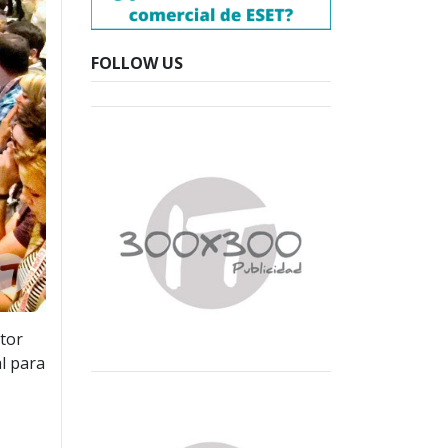
FOLLOW US
ctor
l para