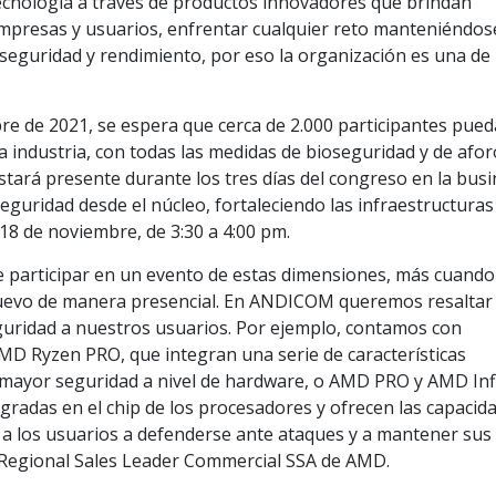
ecnología a través de productos innovadores que brindan
empresas y usuarios, enfrentar cualquier reto manteniéndose
seguridad y rendimiento, por eso la organización es una de 
re de 2021, se espera que cerca de 2.000 participantes pue
a industria, con todas las medidas de bioseguridad y de afo
tará presente durante los tres días del congreso en la bus
seguridad desde el núcleo, fortaleciendo las infraestructuras
s 18 de noviembre, de 3:30 a 4:00 pm.
 participar en un evento de estas dimensiones, más cuando
uevo de manera presencial. En ANDICOM queremos resaltar
guridad a nuestros usuarios. Por ejemplo, contamos con
 Ryzen PRO, que integran una serie de características
mayor seguridad a nivel de hardware, o AMD PRO y AMD Infi
gradas en el chip de los procesadores y ofrecen las capacid
a los usuarios a defenderse ante ataques y a mantener sus
Regional Sales Leader Commercial SSA de AMD.