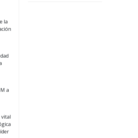
e la
zación
idad
a
OM a
vital
ógica
íder