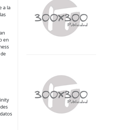
 a la
las
dan
ro en
iness
 de
nity
ades
 datos