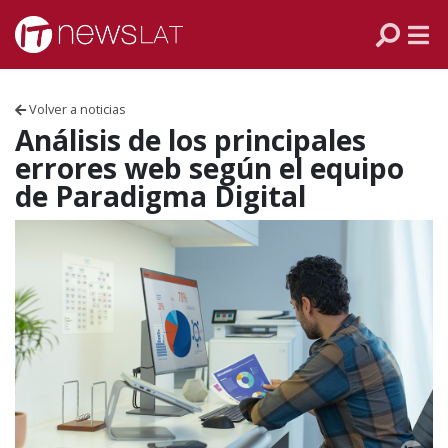
Skip to content
PANAMÁ
COLOMBIA
Volver a noticias
VENEZUELA
Análisis de los principales
errores web según el equipo
ECUADOR
de Paradigma Digital
PERÚ
CHILE
ARGENTINA
MÉXICO