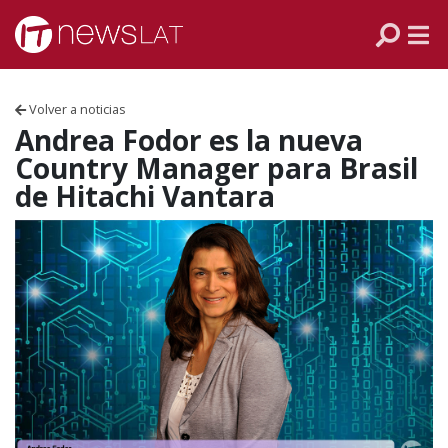
Skip to content
PANAMÁ
COLOMBIA
Volver a noticias
VENEZUELA
Andrea Fodor es la nueva
Country Manager para Brasil
ECUADOR
de Hitachi Vantara
PERÚ
CHILE
ARGENTINA
MÉXICO