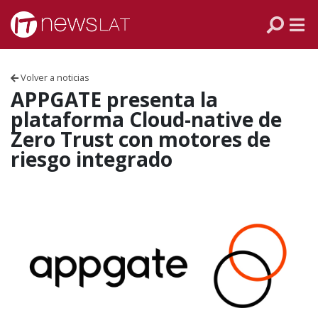
Skip to content
PANAMÁ
COLOMBIA
Volver a noticias
VENEZUELA
APPGATE presenta la
plataforma Cloud-native de
ECUADOR
Zero Trust con motores de
riesgo integrado
PERÚ
CHILE
ARGENTINA
MÉXICO