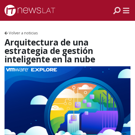
Skip to content
PANAMÁ
COLOMBIA
Volver a noticias
VENEZUELA
Arquitectura de una
estrategia de gestión
ECUADOR
inteligente en la nube
PERÚ
CHILE
ARGENTINA
MÉXICO