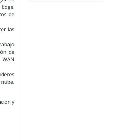
 Edge.
tos de
er las
rabajo
ión de
su WAN
líderes
 nube,
ación y