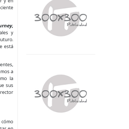
r y en
ciente
urney,
ales y
uturo.
e está
gentes,
amos a
ómo la
ue sus
rector
r cómo
egar en