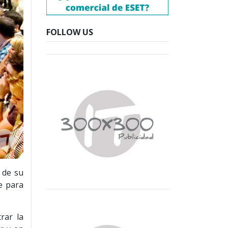
FOLLOW US
 de su
e para
rar la