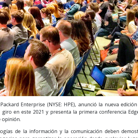
ackard Enterprise (NYSE: HPE), anunció la nueva edición
 giro en este 2021 y presenta la primera conferencia Edg
e opinión.
ogías de la información y la comunicación deben demost