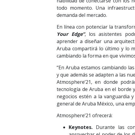
habilidad de conectarse con los n
todo momento. Una infraestructu
demanda del mercado.
En línea con potenciar la transfo
Your Edge”
, los asistentes pod
aprender a diseñar una arquitect
Aruba compartirá lo último y lo 
cambiando la forma en que vivimos
“En Aruba estamos cambiando las re
y que además se adapten a las nue
Atmosphere’21, en donde podrán 
tecnología de Aruba en el borde y
negocios estén a la vanguardia y
general de Aruba México, una emp
Atmosphere’21 ofrecerá:
Keynotes.
Durante las con
aprovechar el poder de los da