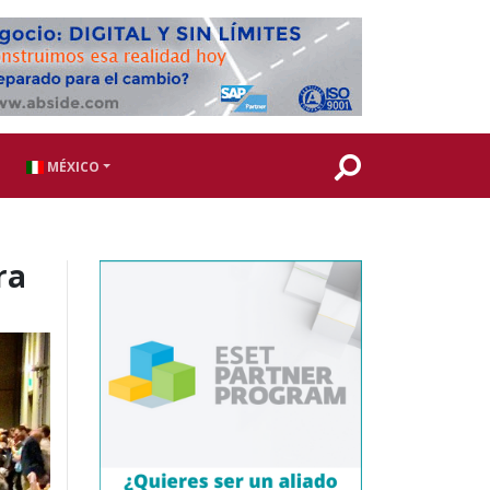
MÉXICO
ra