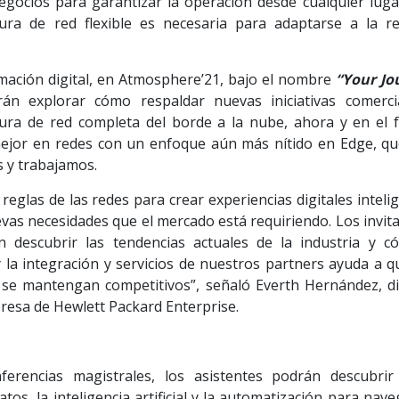
egocios para garantizar la operación desde cualquier luga
ra de red flexible es necesaria para adaptarse a la re
rmación digital, en Atmosphere’21, bajo el nombre
“Your Jo
rán explorar cómo respaldar nuevas iniciativas comerci
ura de red completa del borde a la nube, ahora y en el f
mejor en redes con un enfoque aún más nítido en Edge, qu
 y trabajamos.
glas de las redes para crear experiencias digitales inteli
vas necesidades que el mercado está requiriendo. Los invit
descubrir las tendencias actuales de la industria y c
 la integración y servicios de nuestros partners ayuda a q
 se mantengan competitivos”, señaló Everth Hernández, di
resa de Hewlett Packard Enterprise.
ferencias magistrales, los asistentes podrán descubri
tos, la inteligencia artificial y la automatización para nav