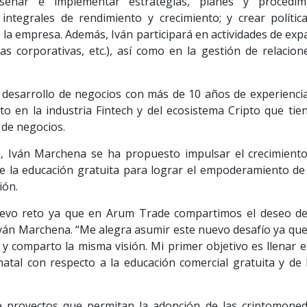
iseñar e implementar estrategias, planes y procedim
 integrales de rendimiento y crecimiento; y crear polític
e la empresa. Además, Iván participará en actividades de ex
zas corporativas, etc.), así como en la gestión de relacio
 desarrollo de negocios con más de 10 años de experiencia
to en la industria Fintech y del ecosistema Cripto que tie
o de negocios.
s, Iván Marchena se ha propuesto impulsar el crecimiento
de la educación gratuita para lograr el empoderamiento de
ión.
evo reto ya que en Arum Trade compartimos el deseo de
Iván Marchena. “Me alegra asumir este nuevo desafío ya qu
y comparto la misma visión. Mi primer objetivo es llenar el
natal con respecto a la educación comercial gratuita y de
 proyectos que permitan la adopción de las criptomoned