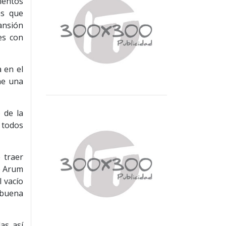
ientos
as que
pansión
nes con
 en el
ne una
 de la
 todos
 traer
e Arum
 vacío
 buena
as así