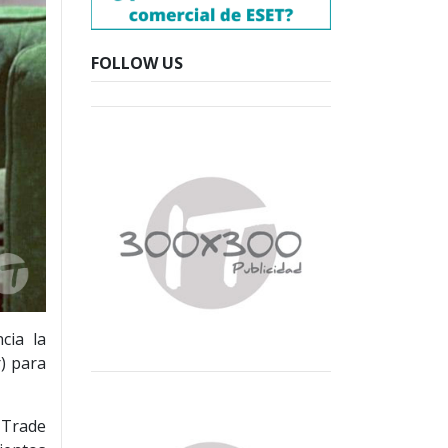
FOLLOW US
cia la
) para
 Trade