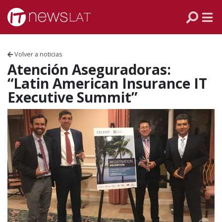
Skip to content
PANAMÁ
COLOMBIA
Volver a noticias
VENEZUELA
Atención Aseguradoras:
“Latin American Insurance IT
ECUADOR
Executive Summit”
PERÚ
CHILE
ARGENTINA
MÉXICO